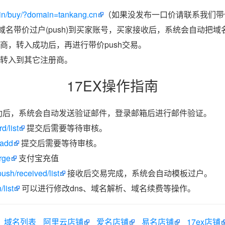
in/buy/?domain=tankang.cn
（如果没发布一口价请联系我们带价
把域名带价过户(push)到买家账号，买家接收后，系统会自动把
商，转入成功后，再进行带价push交易。
转入到其它注册商。
17EX操作指南
功后，系统会自动发送验证邮件，登录邮箱后进行邮件验证。
d/list
提交后需要等待审核。
/add
提交后需要等待审核。
rge
支付宝充值
ush/received/list
接收后交易完成，系统会自动模板过户。
list
可以进行修改dns、域名解析、域名续费等操作。
域名列表
阿里云店铺
爱名店铺
易名店铺
17ex店铺