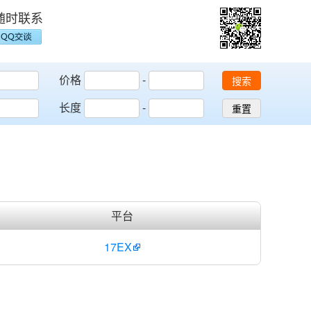
随时联系
价格
-
搜索
长度
-
重置
平台
17EX