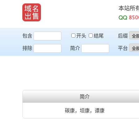
本站所
QQ
包含
开头
结尾
后缀
排除
简介
平台
简介
碳康，坦康，谭康