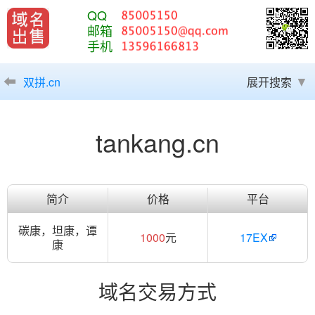
QQ
邮箱
手机
双拼.cn
展开搜索
tankang.cn
简介
价格
平台
碳康，坦康，谭
1000
元
17EX
康
域名交易方式