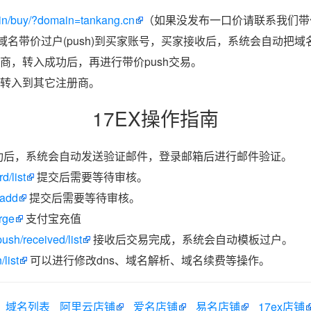
in/buy/?domain=tankang.cn
（如果没发布一口价请联系我们带价
把域名带价过户(push)到买家账号，买家接收后，系统会自动把
商，转入成功后，再进行带价push交易。
转入到其它注册商。
17EX操作指南
功后，系统会自动发送验证邮件，登录邮箱后进行邮件验证。
d/list
提交后需要等待审核。
/add
提交后需要等待审核。
rge
支付宝充值
ush/received/list
接收后交易完成，系统会自动模板过户。
list
可以进行修改dns、域名解析、域名续费等操作。
域名列表
阿里云店铺
爱名店铺
易名店铺
17ex店铺