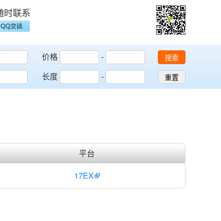
随时联系
价格
-
搜索
长度
-
重置
平台
17EX