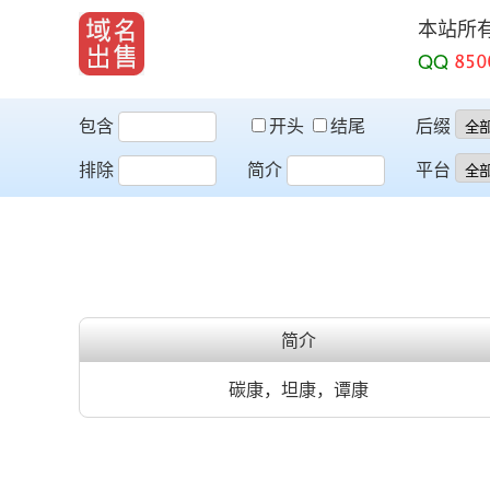
本站所
QQ
包含
开头
结尾
后缀
排除
简介
平台
简介
碳康，坦康，谭康